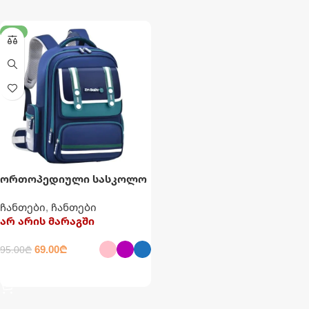
-27%
ორთოპედიული სასკოლო
ჩანთა
ჩანთები
,
ჩანთები
არ არის მარაგში
69.00
₾
95.00
₾
ᲐᲠᲩᲔᲕᲘᲡ ᲞᲐᲠᲐᲛᲔᲢᲠᲔᲑᲘ