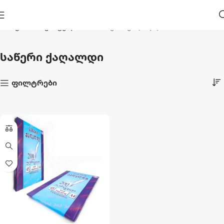
მთავარი
საკანცელარიო
საწერი ქაღალდი
საწერი ქაღალდი
ფილტრები