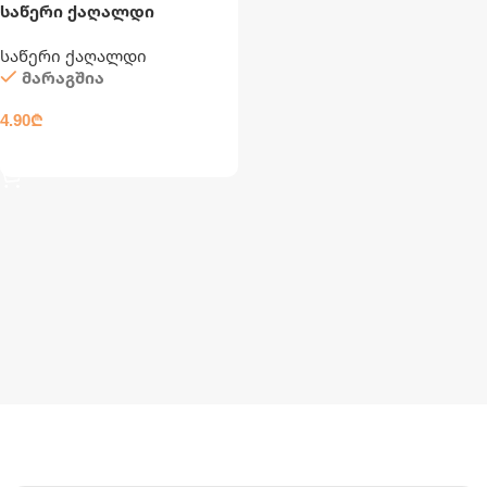
საწერი ქაღალდი
საწერი ქაღალდი
მარაგშია
4.90
₾
ᲙᲐᲚᲐᲗᲐᲨᲘ ᲓᲐᲛᲐᲢᲔᲑᲐ