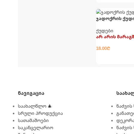
ჯადოქრის ქუდ
ქუდები
არ არის მარაგ
18.00
₾
ᲕᲠᲪᲚᲐᲓ
Ნავიგაცია
Საახა
საახალწლო 🎄
ნაძვის 
სრული პროდუქცია
განათე
სათამაშოები
დეკორა
საკანცელარიო
ნაძვის