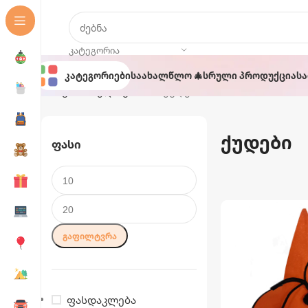
ᲙᲐᲢᲔᲒᲝᲠᲘᲐ
Კატეგორიები
Საახალწლო 🎄
Სრული Პროდუქცია
Ს
მთავარი
ჰელოუინი 🎃
ქუდები
ქუდები
Ფასი
ᲒᲐᲤᲘᲚᲢᲕᲠᲐ
ფასდაკლება