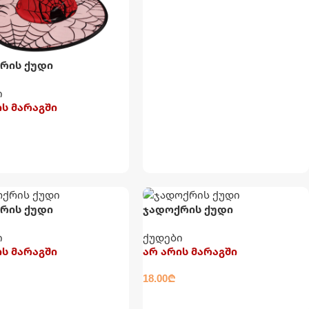
ᲕᲠᲪᲚᲐᲓ
რის ქუდი
ი
ის მარაგში
ᲚᲐᲓ
რის ქუდი
ჯადოქრის ქუდი
ი
ქუდები
ის მარაგში
არ არის მარაგში
18.00
₾
ᲚᲐᲓ
ᲕᲠᲪᲚᲐᲓ