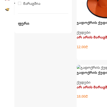
მარაგშია
ჯადოქრის ქუდ
Ფერი
ქუდები
არ არის მარაგ
12.00
₾
ᲐᲠᲩᲔᲕᲘᲡ ᲞᲐᲠᲐᲛ
ჯადოქრის ქუდ
ქუდები
არ არის მარაგ
18.00
₾
ᲕᲠᲪᲚᲐᲓ