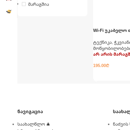
მარაგშია
Wi-Fi უკაბელო
გაზის ქვაბისთ
ტექნიკა
,
ჭკვიან
გათბობით
მოწყობილობებ
არ არის მარაგ
195.00
₾
ᲕᲠᲪᲚᲐᲓ
Ნავიგაცია
Საახა
საახალწლო 🎄
ნაძვის 