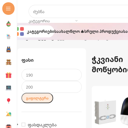
ᲙᲐᲢᲔᲒᲝᲠᲘᲐ
Კატეგორიები
Საახალწლო 🎄
Სრული Პროდუქცია
Ს
მთავარი
ტექნიკა
ჭკვიანი მოწყობილობები
ჭკვიანი
Ფასი
მოწყობ
ᲒᲐᲤᲘᲚᲢᲕᲠᲐ
ფასდაკლება