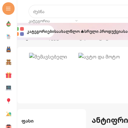
ᲙᲐᲢᲔᲒᲝᲠᲘᲐ
Კატეგორიები
Საახალწლო 🎄
Სრული Პროდუქცია
Ს
მთავარი
პროდუქტი მონიშნულია “ანტიფრიზი”
Აუზები Და
Ავტო Და
Აქსესუარები
Მოტო
ანტიფრი
Ფასი