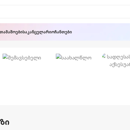
ათამაშოები
Საკანცელარიო
Ჩანთები
Ოფისის
Საახალწლო
Სკამი
🎄
Სადღეს
Აქსეს
ზი