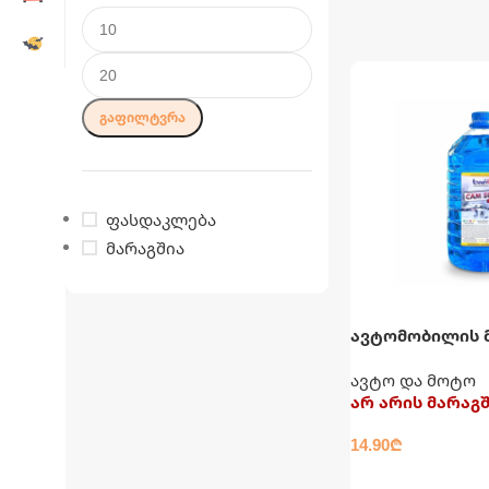
ᲒᲐᲤᲘᲚᲢᲕᲠᲐ
ფასდაკლება
მარაგშია
ავტომობილის 
საწმენდი სითხე
ავტო და მოტო
ზამთრის (ანტ
არ არის მარაგ
შამპუნით) -20°
14.90
₾
ᲕᲠᲪᲚᲐᲓ