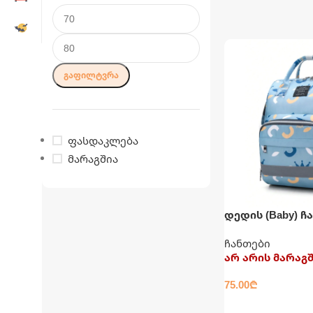
ᲒᲐᲤᲘᲚᲢᲕᲠᲐ
ფასდაკლება
მარაგშია
დედის (Baby) ჩ
ჩანთები
არ არის მარაგ
75.00
₾
ᲕᲠᲪᲚᲐᲓ