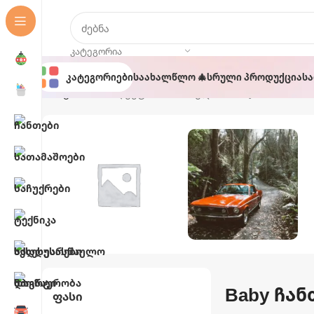
ᲙᲐᲢᲔᲒᲝᲠᲘᲐ
Კატეგორიები
Საახალწლო 🎄
Სრული Პროდუქცია
Ს
მთავარი
პროდუქტი მონიშნულია “Baby ჩანთა”
Აუზები Და
Ავტო Და
Აქსესუარები
Მოტო
Baby ჩან
Ფასი