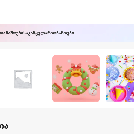
ათამაშოები
Საკანცელარიო
Ჩანთები
Ოფისის
Საახალწლო
Სადღეს
Სკამი
🎄
Აქსეს
თა