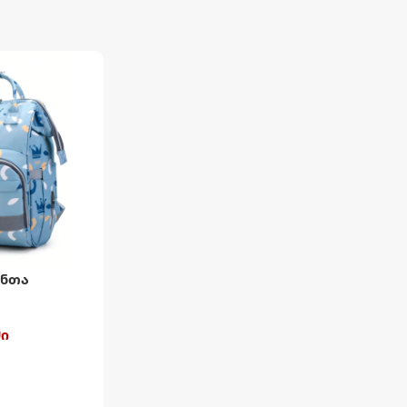
ანთა
ში