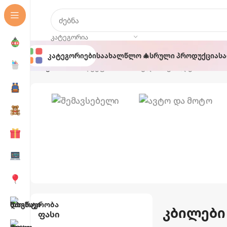
ᲙᲐᲢᲔᲒᲝᲠᲘᲐ
Კატეგორიები
Საახალწლო 🎄
Სრული Პროდუქცია
Ს
მთავარი
პროდუქტი მონიშნულია “კბილები”
Აუზები Და
Ავტო Და
Აქსესუარები
Მოტო
კბილები
Ფასი