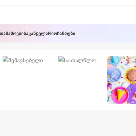
ათამაშოები
Საკანცელარიო
Ჩანთები
Ოფისის
Საახალწლო
Სკამი
🎄
Სადღეს
Აქსეს