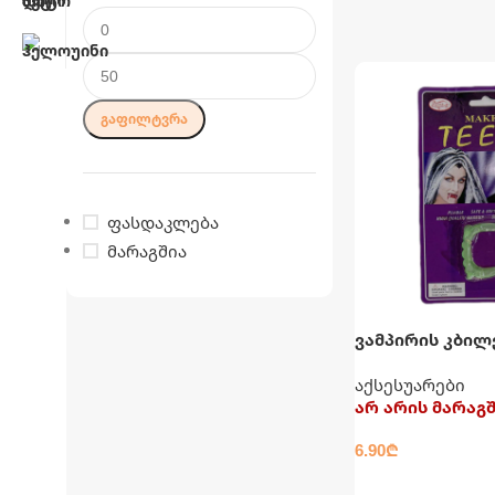
ᲒᲐᲤᲘᲚᲢᲕᲠᲐ
ფასდაკლება
მარაგშია
ვამპირის კბილ
ფოსფორის
აქსესუარები
არ არის მარაგ
6.90
₾
ᲕᲠᲪᲚᲐᲓ