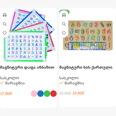
-20%
მაგნიტური დაფა ანბანით
მაგნიტური ხის ქართული
25X35 სმ
ანბანი
სასკოლო
სასკოლო
მარაგშია
მარაგშია
19.90
₾
17.90
₾
25.00
₾
ᲙᲐᲚᲐᲗᲐᲨᲘ ᲓᲐᲛᲐᲢᲔᲑᲐ
ᲐᲠᲩᲔᲕᲘᲡ ᲞᲐᲠᲐᲛᲔᲢᲠᲔᲑᲘ