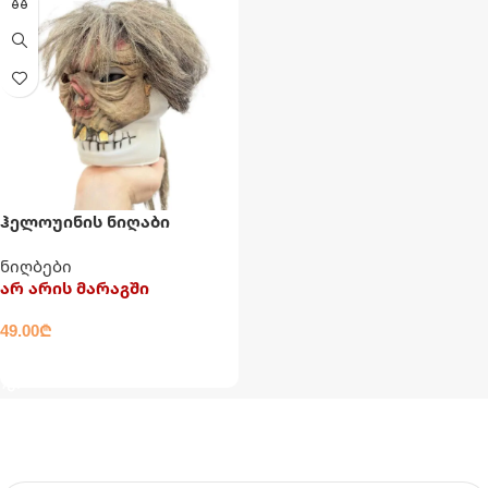
ჰელოუინის ნიღაბი
ნიღბები
არ არის მარაგში
49.00
₾
ᲕᲠᲪᲚᲐᲓ