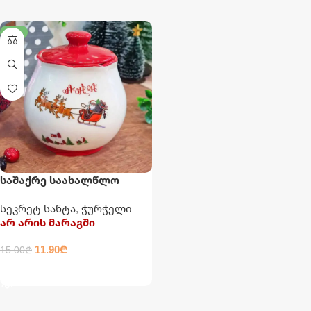
-21%
საშაქრე საახალწლო
ჭურჭელი
სეკრეტ სანტა
,
ჭურჭელი
არ არის მარაგში
11.90
₾
15.00
₾
ᲕᲠᲪᲚᲐᲓ