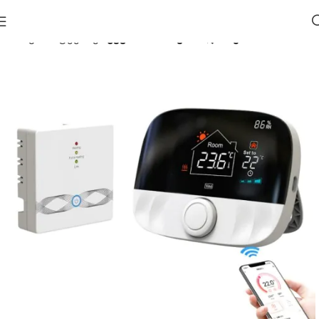
მთავარი
ტექნიკა
ჭკვიანი მოწყობილობები