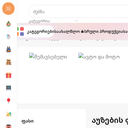
ᲙᲐᲢᲔᲒᲝᲠᲘᲐ
Კატეგორიები
Საახალწლო 🎄
Სრული Პროდუქცია
Ს
მთავარი
პროდუქტი მონიშნულია “აუზების ფასდა
Აუზები Და
Ავტო Და
Აქსესუარები
Მოტო
აუზების
Ფასი