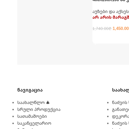
აუზი კატრიჯი
აუზები და აქსე
და კიბით INTEX
არ არის მარაგ
1,450.00
1,740.00
₾
ᲕᲠᲪᲚᲐᲓ
Ნავიგაცია
Საახა
საახალწლო 🎄
ნაძვის 
სრული პროდუქცია
განათე
სათამაშოები
დეკორა
საკანცელარიო
ნაძვის