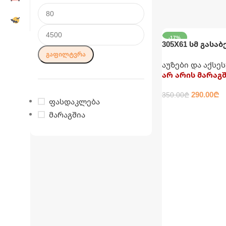
-17%
305X61 სმ გასაბ
კატრიჯითა და
ᲒᲐᲤᲘᲚᲢᲕᲠᲐ
აუზები და აქსე
INTEX
არ არის მარაგ
290.00
₾
350.00
₾
ფასდაკლება
ᲕᲠᲪᲚᲐᲓ
მარაგშია