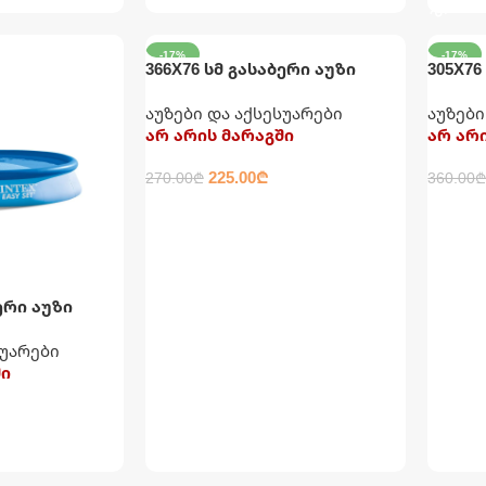
-17%
-17%
366X76 სმ გასაბერი აუზი
305X76
მრგვალი INTEX
კატრი
აუზები და აქსესუარები
აუზები
INTEX
არ არის მარაგში
არ არ
225.00
₾
270.00
₾
360.00
ᲕᲠᲪᲚᲐᲓ
ᲕᲠᲪ
ერი აუზი
 ფილტრით
სუარები
ში