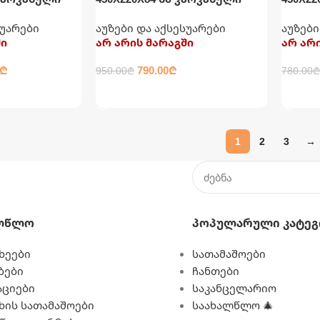
თ, ფილტრითა
აუზი კატრიჯითა და
აუზი 
სუარები
აუზები და აქსესუარები
აუზები
ფილტრით INTEX
ში
არ არის მარაგში
არ არ
₾
790.00
₾
950.00
₾
780.00
ᲕᲠᲪᲚᲐᲓ
ᲕᲠᲪ
1
2
3
→
ლწლო
Პოპულარული Კატეგ
ხეები
სათამაშოები
ბები
ჩანთები
ციები
საკანცელარიო
 ხის სათამაშოები
საახალწლო 🎄