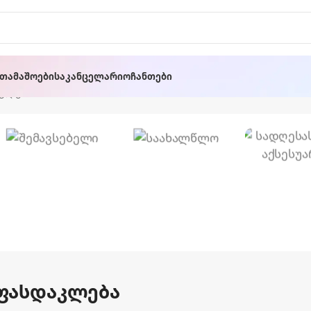
ათამაშოები
Საკანცელარიო
Ჩანთები
კლება”
Ოფისის
Საახალწლო
Სკამი
🎄
Სადღეს
Აქსეს
 ფასდაკლება