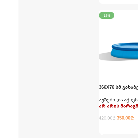
-17%
366X76 სმ გასაბ
კატრიჯითა და
აუზები და აქსე
INTEX
არ არის მარაგ
350.00
₾
420.00
₾
ᲕᲠᲪᲚᲐᲓ