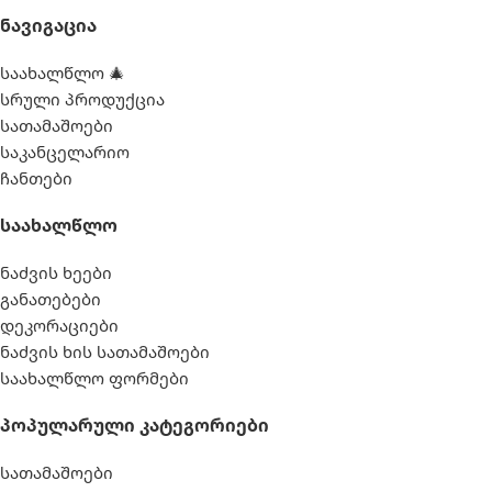
Ნავიგაცია
ᲧᲣᲗᲘᲡ ᲖᲝᲛᲐ
ᲧᲣᲗᲘᲡ ᲖᲝᲛᲐ
საახალწლო 🎄
სრული პროდუქცია
91.8 სმ X 29.8 სმ X 22.5 სმ
129.9 სმ X 93 სმ X 51.8 სმ
სათამაშოები
საკანცელარიო
ᲛᲝᲪᲣᲚᲝᲑᲐ
ᲛᲝᲪᲣᲚᲝᲑᲐ
ჩანთები
Საახალწლო
2282 ლიტრი
26423 ლიტრი
ნაძვის ხეები
ᲐᲥᲡᲔᲡᲣᲐᲠᲔᲑᲘ
ᲐᲥᲡᲔᲡᲣᲐᲠᲔᲑᲘ
განათებები
დეკორაციები
ქვიშის ფილტრი
ლურჯი
ᲤᲔᲠᲘ
ნაძვის ხის სათამაშოები
,
საახალწლო ფორმები
ტენტი
,
მართკუთხედი
ᲤᲝᲠᲛᲐ
კიბე
Პოპულარული Კატეგორიები
,
დასაფენი
სათამაშოები