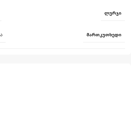
ლურჯი
Ა
მართკუთხედი