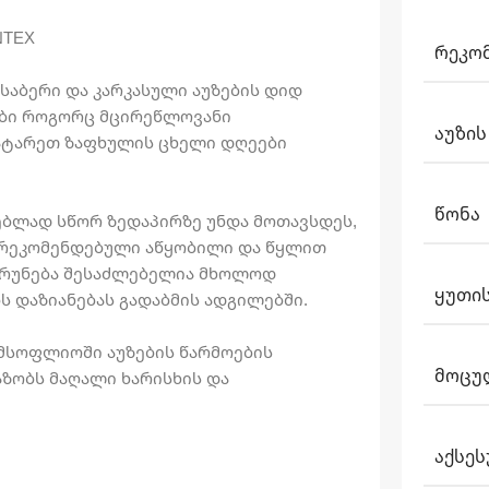
NTEX
ᲠᲔᲙᲝ
საბერი და კარკასული აუზების დიდ
ზები როგორც მცირეწლოვანი
ᲐᲣᲖᲘᲡ
აატარეთ ზაფხულის ცხელი დღეები
ᲬᲝᲜᲐ
ებლად სწორ ზედაპირზე უნდა მოთავსდეს,
ს რეკომენდებული აწყობილი და წყლით
აბრუნება შესაძლებელია მხოლოდ
ᲧᲣᲗᲘᲡ
ს დაზიანებას გადაბმის ადგილებში.
მსოფლიოში აუზების წარმოების
ᲛᲝᲪᲣ
აზობს მაღალი ხარისხის და
ᲐᲥᲡᲔᲡ