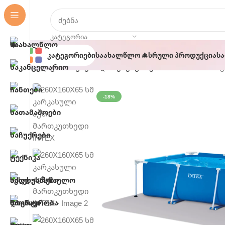
ᲙᲐᲢᲔᲒᲝᲠᲘᲐ
Კატეგორიები
Საახალწლო 🎄
Სრული Პროდუქცია
Ს
მთავარი
აუზები და აქსესუარები
260X160X65 სმ
-18%