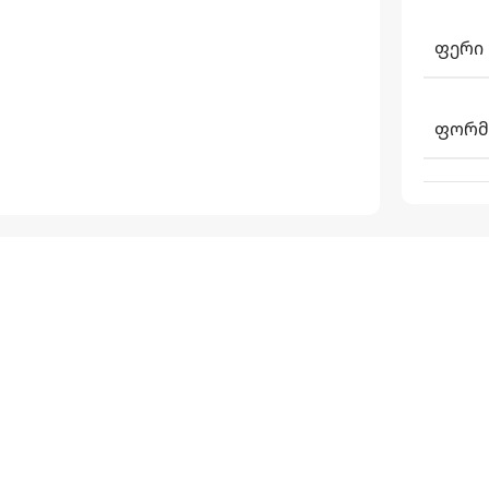
ᲤᲔᲠᲘ
ᲤᲝᲠᲛ