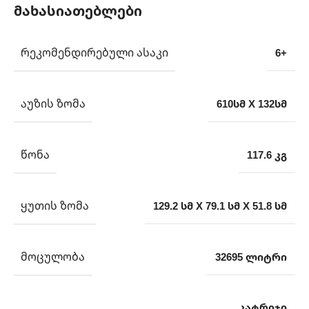
მახასიათებლები
ᲠᲔᲙᲝᲛᲔᲜᲓᲘᲠᲔᲑᲣᲚᲘ ᲐᲡᲐᲙᲘ
6+
ᲐᲣᲖᲘᲡ ᲖᲝᲛᲐ
610სმ X 132სმ
ᲬᲝᲜᲐ
117.6 კგ
ᲧᲣᲗᲘᲡ ᲖᲝᲛᲐ
129.2 სმ X 79.1 სმ X 51.8 სმ
ᲛᲝᲪᲣᲚᲝᲑᲐ
32695 ლიტრი
კატრიჯი