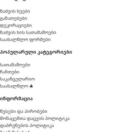
ნაძვის ხეები
ᲐᲥᲡᲔᲡᲣᲐᲠᲔᲑᲘ
ᲐᲥᲡᲔᲡᲣᲐᲠᲔᲑᲘ
განათებები
დეკორაციები
ქვიშის ფილტრი
ვარდისფერი
ᲤᲔᲠᲘ
ნაძვის ხის სათამაშოები
,
საახალწლო ფორმები
ტენტი
,
მართკუთხედი
ᲤᲝᲠᲛᲐ
კიბე
Პოპულარული Კატეგორიები
,
დასაფენი
სათამაშოები
ჩანთები
მუქი ნაცრისფერი
ᲤᲔᲠᲘ
საკანცელარიო
საახალწლო 🎄
მრგვალი
ᲤᲝᲠᲛᲐ
Ინფორმაცია
წესები და პირობები
მონაცემთა დაცვის პოლიტიკა
დაბრუნების პოლიტიკა