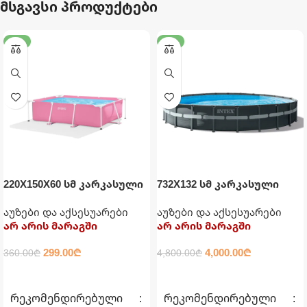
მსგავსი პროდუქტები
-17%
-17%
220X150X60 სმ კარკასული
732X132 სმ კარკასული
აუზი მართკუთხედი
აუზი ქვიშის ფილტრით,
აუზები და აქსესუარები
აუზები და აქსესუარები
ვარდისფერი INTEX
ტენტით, კიბითა და
არ არის მარაგში
არ არის მარაგში
დასაფენით INTEX
299.00
₾
4,000.00
₾
360.00
₾
4,800.00
₾
ᲕᲠᲪᲚᲐᲓ
ᲕᲠᲪᲚᲐᲓ
ᲠᲔᲙᲝᲛᲔᲜᲓᲘᲠᲔᲑᲣᲚᲘ
ᲠᲔᲙᲝᲛᲔᲜᲓᲘᲠᲔᲑᲣᲚᲘ