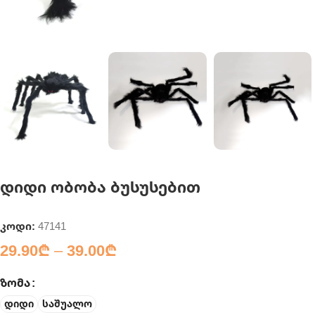
დიდი ობობა ბუსუსებით
კოდი:
47141
29.90
₾
–
39.00
₾
ᲖᲝᲛᲐ
დიდი
საშუალო