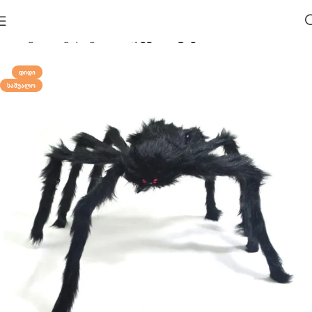
მთავარი
ჰელოუინი 🎃
დეკორაციები
ᲓᲘᲓᲘ
ᲡᲐᲨᲣᲐᲚᲝ