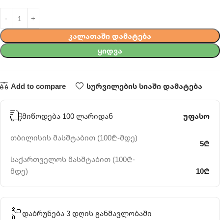
ᲙᲐᲚᲐᲗᲐᲨᲘ ᲓᲐᲛᲐᲢᲔᲑᲐ
ᲧᲘᲓᲕᲐ
Add to compare
სურვილების სიაში დამატება
მიწოდება 100 ლარიდან
უფასო
თბილისის მასშტაბით (100₾-მდე)
5₾
საქართველოს მასშტაბით (100₾-
მდე)
10₾
დაბრუნება 3 დღის განმავლობაში