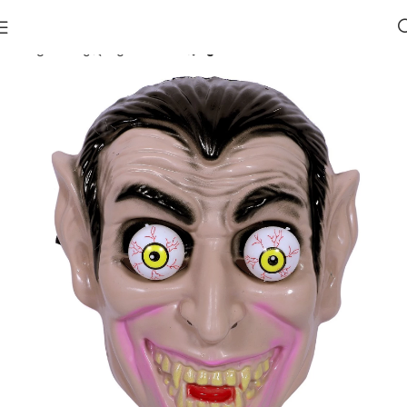
მთავარი
ჰელოუინი 🎃
ნიღბები