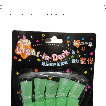
მთავარი
ჰელოუინი 🎃
აქსესუარები