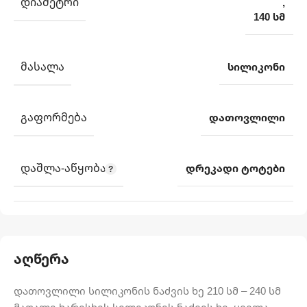
ᲓᲘᲐᲛᲔᲢᲠᲘ
,
140 სმ
ᲛᲐᲡᲐᲚᲐ
სილიკონი
ᲒᲐᲤᲝᲠᲛᲔᲑᲐ
დათოვლილი
ᲓᲐᲨᲚᲐ-ᲐᲬᲧᲝᲑᲐ
დრეკადი ტოტები
აღწერა
დათოვლილი სილიკონის ნაძვის ხე 210 სმ – 240 სმ