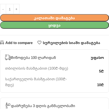
ᲙᲐᲚᲐᲗᲐᲨᲘ ᲓᲐᲛᲐᲢᲔᲑᲐ
ᲧᲘᲓᲕᲐ
Add to compare
სურვილების სიაში დამატება
მიწოდება 100 ლარიდან
უფასო
თბილისის მასშტაბით (100₾-მდე)
5₾
საქართველოს მასშტაბით (100₾-
მდე)
10₾
დაბრუნება 3 დღის განმავლობაში