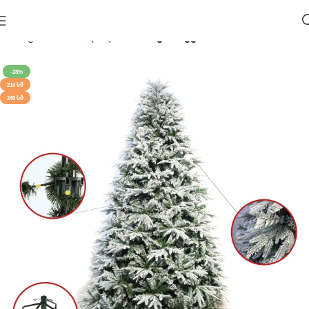
მთავარი
საახალწლო 🎄
ნაძვის ხეები
-28%
210 ᲡᲛ
240 ᲡᲛ