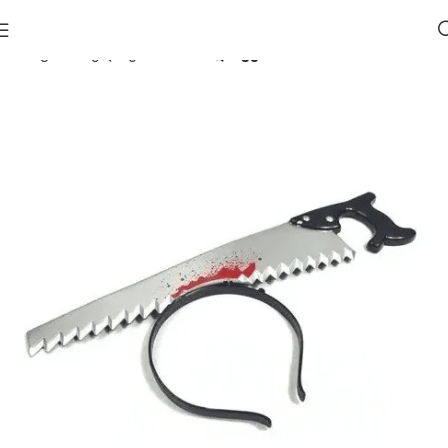
მთავარი
ჰელოუინი 🎃
აბადოკები