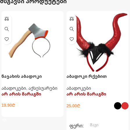
მსგავსი პროდუქტები
ნაჯახის აბადოკი
აბადოკი რქებით
აბადოკები
,
აქსესუარები
აბადოკები
არ არის მარაგში
არ არის მარაგში
19.90
₾
25.00
₾
ᲕᲠᲪᲚᲐᲓ
ᲐᲠᲩᲔᲕᲘᲡ ᲞᲐᲠᲐᲛᲔᲢᲠᲔᲑᲘ
შავი
ᲤᲔᲠᲘ
,