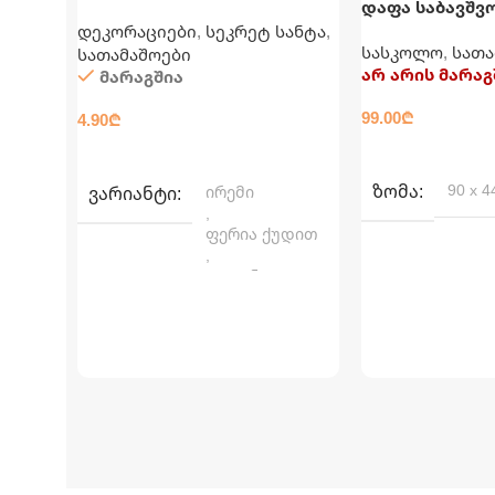
დაფა საბავშვო
ორმხრივი
დეკორაციები
,
სეკრეტ სანტა
,
სასკოლო
,
სათა
სათამაშოები
არ არის მარაგ
მარაგშია
99.00
₾
4.90
₾
ᲕᲠᲪᲚᲐᲓ
ᲐᲠᲩᲔᲕᲘᲡ ᲞᲐᲠᲐᲛᲔᲢᲠᲔᲑᲘ
ᲖᲝᲛᲐ
90 x 4
ᲕᲐᲠᲘᲐᲜᲢᲘ
ირემი
,
ფერია ქუდით
,
გოგონა