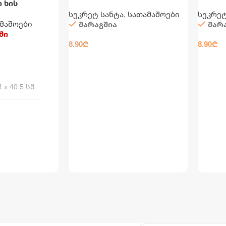
 ხის
(კუბიკ რუბიკი)
რუბიკი
სეკრეტ სანტა
,
სათამაშოები
სეკრეტ
მაშოები
მარაგშია
მარ
ში
8.90
₾
8.90
₾
ᲙᲐᲚᲐᲗᲐᲨᲘ ᲓᲐᲛᲐᲢᲔᲑᲐ
ᲙᲐᲚᲐᲗ
4 x 40.5 სმ