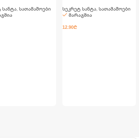
)
რუბიკი)
 სანტა
,
სათამაშოები
სეკრეტ სანტა
,
სათამაშოები
აგშია
მარაგშია
12.90
₾
ᲐᲨᲘ ᲓᲐᲛᲐᲢᲔᲑᲐ
ᲙᲐᲚᲐᲗᲐᲨᲘ ᲓᲐᲛᲐᲢᲔᲑᲐ