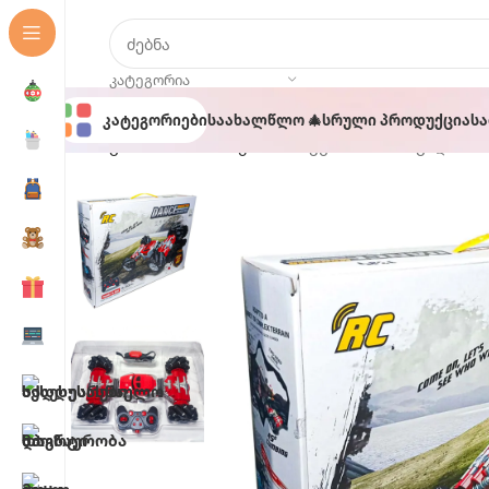
ᲙᲐᲢᲔᲒᲝᲠᲘᲐ
Კატეგორიები
Საახალწლო 🎄
Სრული Პროდუქცია
Ს
მთავარი
სათამაშოები
სამაჯურით მართვადი მანქ