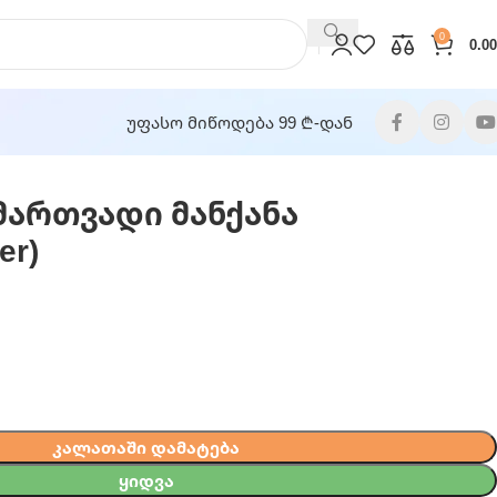
0
0.00
უფასო მიწოდება 99 ₾-დან
მართვადი მანქანა
er)
ᲙᲐᲚᲐᲗᲐᲨᲘ ᲓᲐᲛᲐᲢᲔᲑᲐ
ᲧᲘᲓᲕᲐ