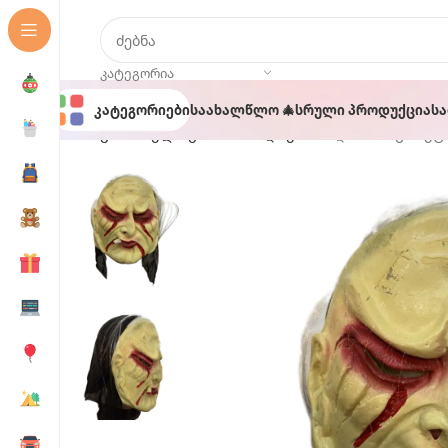
ᲙᲐᲢᲔᲒᲝᲠᲘᲐ
Კატეგორიები
Საახალწლო 🎄
Სრული Პროდუქცია
Ს
მთავარი
ჰელოუინი 🎃
ნიღბები
ნიღაბი სიგარე