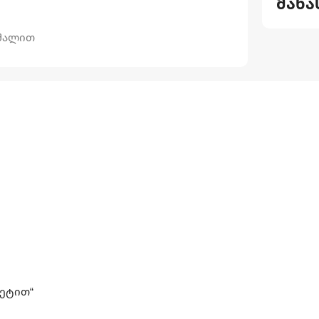
მახა
ვშალით
რეტით“