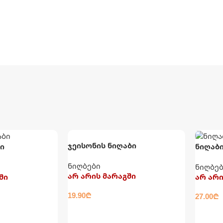
ჯეისონის ნიღაბი
ი
ნიღაბ
ნიღბები
ნიღბე
არ არის მარაგში
ში
არ არი
19.90
₾
27.00
₾
ᲕᲠᲪᲚᲐᲓ
ᲕᲠᲪᲚ