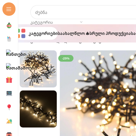
ᲙᲐᲢᲔᲒᲝᲠᲘᲐ
Კატეგორიები
Საახალწლო 🎄
Სრული Პროდუქცია
Ს
მთავარი
საახალწლო 🎄
განათებები
ობობა საა
-29%