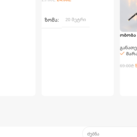
ᲕᲠᲪᲚᲐᲓ
ᲖᲝᲛᲐ
20 მეტრი
ობობა
განათ
განათე
მარ
69.00
₾
ᲙᲐᲚᲐᲗ