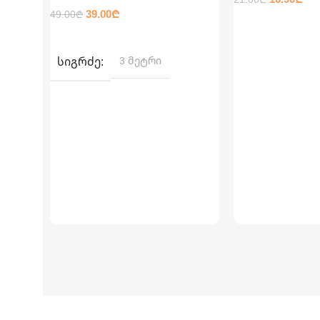
39.00
₾
49.00
₾
ᲕᲠᲪᲚᲐᲓ
ᲕᲠᲪᲚᲐᲓ
ᲡᲘᲒᲠᲫᲔ
3 მეტრი