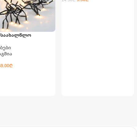
ᲙᲐᲚᲐᲗᲐᲨᲘ ᲓᲐᲛᲐᲢᲔᲑᲐ
 საახალწლო
ება
ბები
აგშია
59.00
₾
ᲐᲨᲘ ᲓᲐᲛᲐᲢᲔᲑᲐ