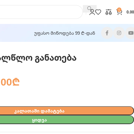
0
0.00
უფასო მიწოდება 99 ₾-დან
ალწლო განათება
.00
₾
ᲙᲐᲚᲐᲗᲐᲨᲘ ᲓᲐᲛᲐᲢᲔᲑᲐ
ᲧᲘᲓᲕᲐ