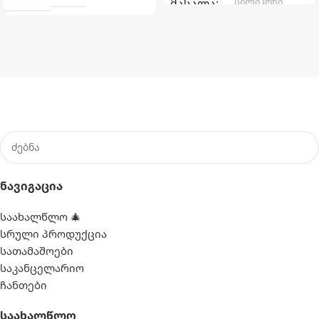
სილიკონი
ᲛᲐᲡᲐᲚᲐ
Ნავიგაცია
საახალწლო 🎄
სრული პროდუქცია
სათამაშოები
საკანცელარიო
ჩანთები
Საახალწლო