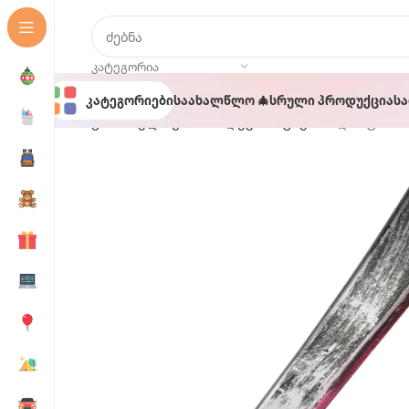
ᲙᲐᲢᲔᲒᲝᲠᲘᲐ
Კატეგორიები
Საახალწლო 🎄
Სრული Პროდუქცია
Ს
მთავარი
ჰელოუინი 🎃
დეკორაციები
პლასტმასი