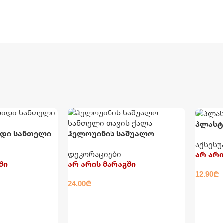
პლასტ
იდი სანთელი
ჰელოუინის საშუალო
სანთელი თავის ქალა
აქსესუ
დეკორაციები
არ არი
ში
არ არის მარაგში
12.90
₾
24.00
₾
ᲕᲠᲪᲚ
ᲕᲠᲪᲚᲐᲓ