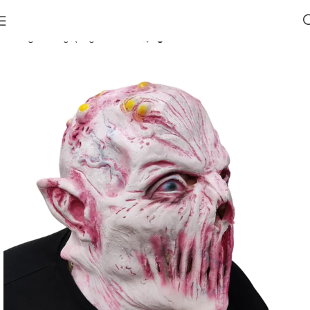
მთავარი
ჰელოუინი 🎃
ნიღბები