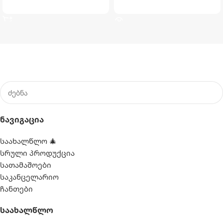
ᲙᲐᲚᲐᲗᲐᲨᲘ ᲓᲐᲛᲐᲢᲔᲑᲐ
ᲕᲠᲪᲚᲐᲓ
Ნავიგაცია
საახალწლო 🎄
სრული პროდუქცია
სათამაშოები
საკანცელარიო
ჩანთები
Საახალწლო