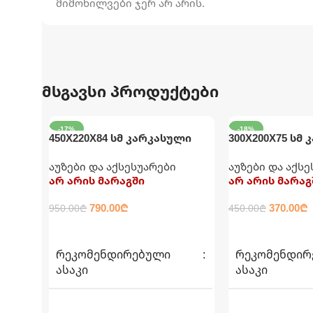
მიმოხილვები ჯერ არ არის.
მსგავსი პროდუქტები
-17%
-18%
450X220X84 სმ კარკასული
300X200X75 სმ
აუზი კატრიჯითა და
აუზი მართკუთ
აუზები და აქსესუარები
აუზები და აქს
ფილტრით INTEX
არ არის მარაგში
არ არის მარაგ
790.00
₾
370.00
₾
950.00
₾
450.00
₾
ᲕᲠᲪᲚᲐᲓ
ᲕᲠᲪᲚᲐᲓ
ᲠᲔᲙᲝᲛᲔᲜᲓᲘᲠᲔᲑᲣᲚᲘ
ᲠᲔᲙᲝᲛᲔᲜᲓᲘᲠ
ᲐᲡᲐᲙᲘ
ᲐᲡᲐᲙᲘ
6+
6+