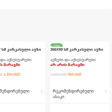
-17%
7 სმ კარკასული აუზი
366X99 სმ კარკასული აუზი
ჯითა და ფილტრით
კატრიჯითა და ფილტრით
 და აქსესუარები
აუზები და აქსესუარები
INTEX
ს მარაგში
არ არის მარაგში
1,250.00
₾
850.00
₾
0
₾
1,020.00
₾
ᲐᲓ
ᲕᲠᲪᲚᲐᲓ
ᲛᲔᲜᲓᲘᲠᲔᲑᲣᲚᲘ
ᲠᲔᲙᲝᲛᲔᲜᲓᲘᲠᲔᲑᲣᲚᲘ
Ი
ᲐᲡᲐᲙᲘ
6+