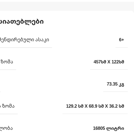
სიათებლები
ᲛᲔᲜᲓᲘᲠᲔᲑᲣᲚᲘ ᲐᲡᲐᲙᲘ
6+
 ᲖᲝᲛᲐ
457სმ X 122სმ
73.35 კგ
 ᲖᲝᲛᲐ
129.2 სმ X 68.9 სმ X 36.2 სმ
ᲚᲝᲑᲐ
16805 ლიტრი