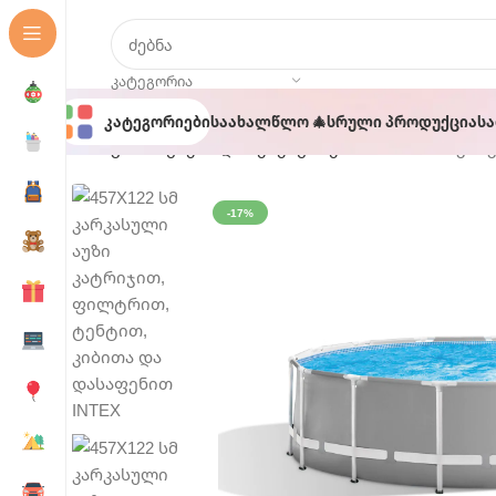
ᲙᲐᲢᲔᲒᲝᲠᲘᲐ
Კატეგორიები
Საახალწლო 🎄
Სრული Პროდუქცია
Ს
მთავარი
აუზები და აქსესუარები
457X122 სმ კა
-17%