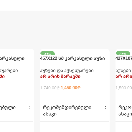
-17%
-17%
 კარკასული
457X122 სმ კარკასული აუზი
427X10
ხედი INTEX
კატრიჯით, ფილტრით,
კატრი
ესუარები
აუზები და აქსესუარები
აუზები
ტენტით, კიბითა და
INTEX
ში
არ არის მარაგში
არ არი
დასაფენით INTEX
1,450.00
₾
1,740.00
₾
1,500.0
ᲕᲠᲪᲚᲐᲓ
ᲕᲠᲪᲚ
ᲔᲑᲣᲚᲘ
ᲠᲔᲙᲝᲛᲔᲜᲓᲘᲠᲔᲑᲣᲚᲘ
ᲠᲔᲙᲝ
ᲐᲡᲐᲙᲘ
ᲐᲡᲐᲙ
6+
6+