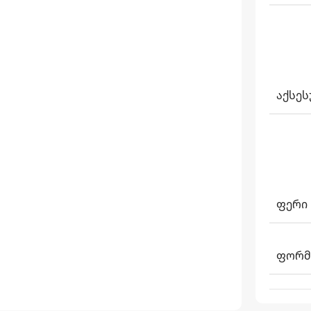
ᲐᲥᲡᲔᲡ
ᲤᲔᲠᲘ
ᲤᲝᲠᲛ