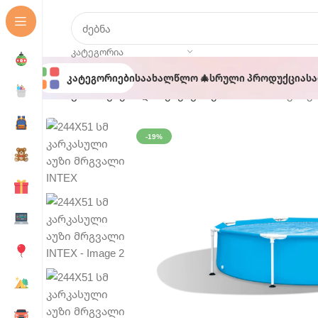
ᲙᲐᲢᲔᲒᲝᲠᲘᲐ
Კატეგორიები
Საახალწლო 🎄
Სრული Პროდუქცია
Ს
მთავარი
აუზები და აქსესუარები
244X51 სმ კარ
-19%