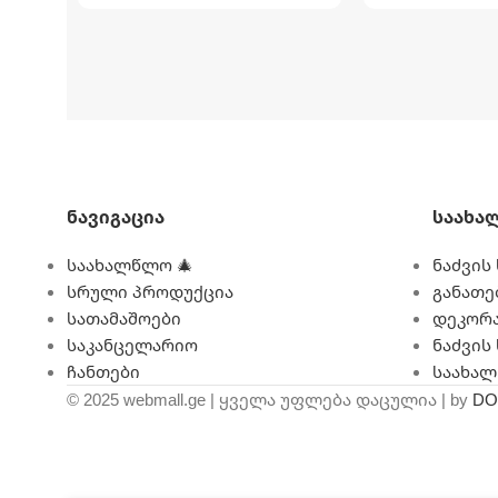
ᲧᲣᲗᲘᲡ ᲖᲝᲛᲐ
ᲧᲣᲗᲘᲡ ᲖᲝᲛᲐ
108.9 სმ X 36.8 სმ X 29.8 სმ
91.8 სმ X 29.8 ს
ᲛᲝᲪᲣᲚᲝᲑᲐ
7127 ლიტრი
ᲛᲝᲪᲣᲚᲝᲑᲐ
ᲐᲥᲡᲔᲡᲣᲐᲠᲔᲑᲘ
ᲐᲥᲡᲔᲡᲣᲐᲠᲔᲑᲘ
Ნავიგაცია
Საახა
საახალწლო 🎄
ნაძვის 
ᲤᲔᲠᲘ
ლურჯი
ᲤᲔᲠᲘ
ლურ
სრული პროდუქცია
განათე
სათამაშოები
დეკორა
ᲤᲝᲠᲛᲐ
მართკუთხედი
ᲤᲝᲠᲛᲐ
მა
საკანცელარიო
ნაძვის
ჩანთები
საახა
© 2025 webmall.ge | ყველა უფლება დაცულია | by
DO