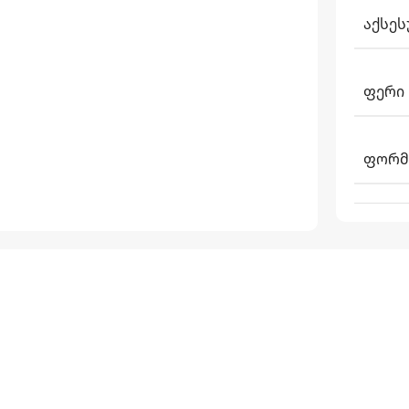
ᲐᲥᲡᲔᲡ
ᲤᲔᲠᲘ
ᲤᲝᲠᲛ