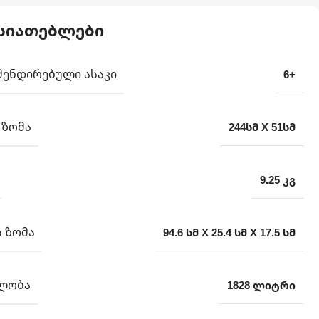
სიათებლები
ᲛᲔᲜᲓᲘᲠᲔᲑᲣᲚᲘ ᲐᲡᲐᲙᲘ
6+
 ᲖᲝᲛᲐ
244სმ X 51სმ
9.25 კგ
 ᲖᲝᲛᲐ
94.6 სმ X 25.4 სმ X 17.5 სმ
ᲚᲝᲑᲐ
1828 ლიტრი