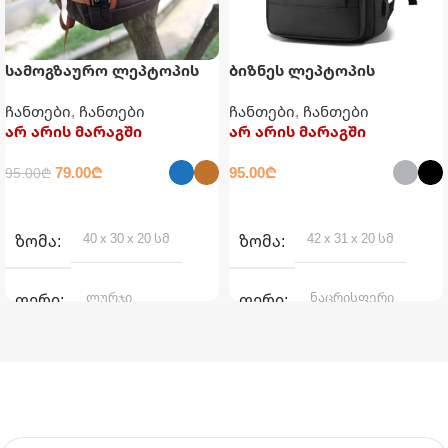
სამოგზაურო ლეპტოპის
ბიზნეს ლეპტოპის
ზურგჩანთა USB
ზურგჩანთა USB
ჩანთები
,
ჩანთები
ჩანთები
,
ჩანთები
დამტენით
დამტენით
არ არის მარაგში
არ არის მარაგში
79.00
₾
95.00
₾
95.00
₾
ᲐᲠᲩᲔᲕᲘᲡ ᲞᲐᲠᲐᲛᲔᲢᲠᲔᲑᲘ
ᲐᲠᲩᲔᲕᲘᲡ ᲞᲐᲠᲐᲛᲔᲢᲠᲔᲑᲘ
40 x 30 x 20 სმ
42 x 31 x 20 სმ
ᲖᲝᲛᲐ
ᲖᲝᲛᲐ
ლურჯი
ნაცრისფერი
ᲤᲔᲠᲘ
ᲤᲔᲠᲘ
,
,
ყავისფერი
შავი