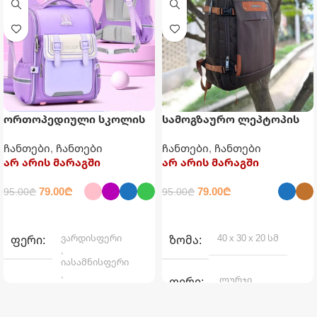
ორთოპედიული სკოლის
სამოგზაურო ლეპტოპის
ჩანთა
ზურგჩანთა USB
ჩანთები
,
ჩანთები
ჩანთები
,
ჩანთები
დამტენით
არ არის მარაგში
არ არის მარაგში
79.00
₾
79.00
₾
95.00
₾
95.00
₾
ᲐᲠᲩᲔᲕᲘᲡ ᲞᲐᲠᲐᲛᲔᲢᲠᲔᲑᲘ
ᲐᲠᲩᲔᲕᲘᲡ ᲞᲐᲠᲐᲛᲔᲢᲠᲔᲑᲘ
ვარდისფერი
40 x 30 x 20 სმ
ᲤᲔᲠᲘ
ᲖᲝᲛᲐ
,
იასამნისფერი
,
ლურჯი
ᲤᲔᲠᲘ
ლურჯი
,
,
ყავისფერი
მწვანე