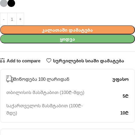
ᲙᲐᲚᲐᲗᲐᲨᲘ ᲓᲐᲛᲐᲢᲔᲑᲐ
ᲧᲘᲓᲕᲐ
Add to compare
სურვილების სიაში დამატება
მიწოდება 100 ლარიდან
უფასო
თბილისის მასშტაბით (100₾-მდე)
5₾
საქართველოს მასშტაბით (100₾-
მდე)
10₾