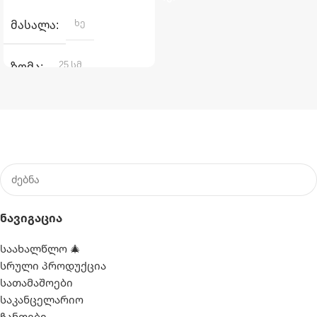
ხე
ᲛᲐᲡᲐᲚᲐ
25 სმ
ᲖᲝᲛᲐ
Ნავიგაცია
საახალწლო 🎄
სრული პროდუქცია
სათამაშოები
საკანცელარიო
ჩანთები