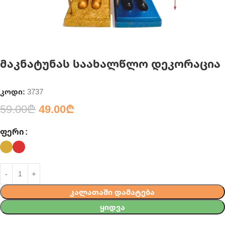
მაკნატუნას საახალწლო დეკორაცია
კოდი:
3737
59.00
₾
49.00
₾
ᲤᲔᲠᲘ
ᲙᲐᲚᲐᲗᲐᲨᲘ ᲓᲐᲛᲐᲢᲔᲑᲐ
ᲧᲘᲓᲕᲐ