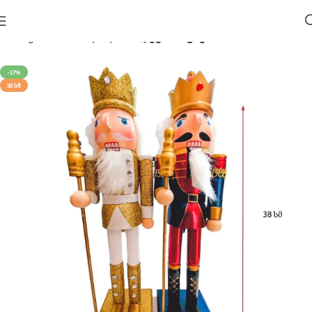
მთავარი
საახალწლო 🎄
დეკორაციები
-17%
38 ᲡᲛ