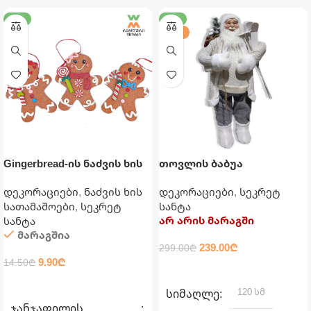
-32%
-20%
120 ᲡᲛ
Gingerbread-ის ნაძვის ხის
თოვლის ბაბუა
სათამაშო
საახალწლო დეკორაცია
დეკორაციები
,
ნაძვის ხის
დეკორაციები
,
სეკრეტ
120 სმ
სათამაშოები
,
სეკრეტ
სანტა
არ არის მარაგში
სანტა
მარაგშია
239.00
₾
299.00
₾
9.90
₾
14.50
₾
ᲕᲠᲪᲚᲐᲓ
ᲐᲠᲩᲔᲕᲘᲡ ᲞᲐᲠᲐᲛᲔᲢᲠᲔᲑᲘ
120 სმ
ᲡᲘᲛᲐᲦᲚᲔ
ᲯᲐᲜᲯᲐᲤᲘᲚᲘᲡ