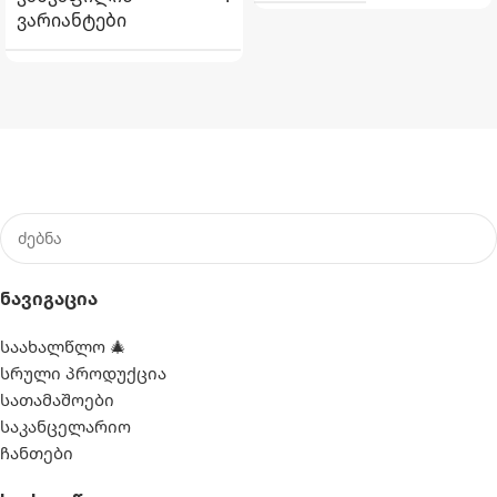
ᲕᲐᲠᲘᲐᲜᲢᲔᲑᲘ
ბაფთით
,
შარფით
,
ჯოხით
Ნავიგაცია
საახალწლო 🎄
სრული პროდუქცია
სათამაშოები
საკანცელარიო
ჩანთები