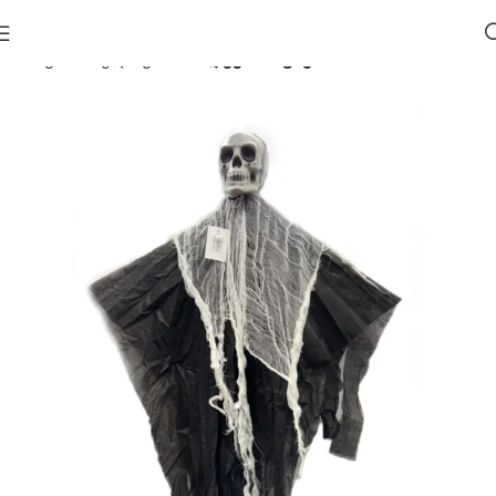
მთავარი
ჰელოუინი 🎃
დეკორაციები