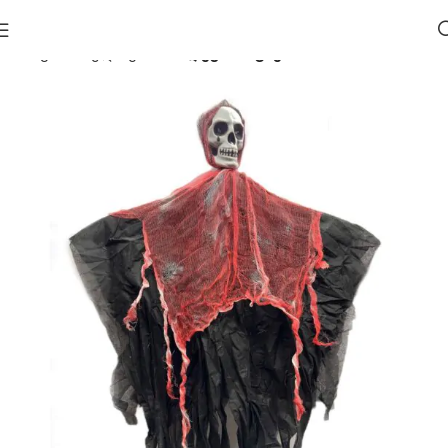
მთავარი
ჰელოუინი 🎃
დეკორაციები