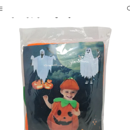
მთავარი
ჰელოუინი 🎃
ფორმები