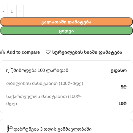
ᲙᲐᲚᲐᲗᲐᲨᲘ ᲓᲐᲛᲐᲢᲔᲑᲐ
ᲧᲘᲓᲕᲐ
Add to compare
სურვილების სიაში დამატება
მიწოდება 100 ლარიდან
უფასო
თბილისის მასშტაბით (100₾-მდე)
5₾
საქართველოს მასშტაბით (100₾-
მდე)
10₾
დაბრუნება 3 დღის განმავლობაში