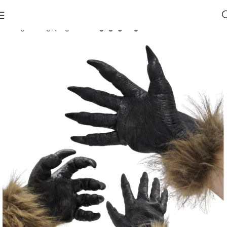
მთავარი
ჰელოუინი 🎃
აქსესუარები