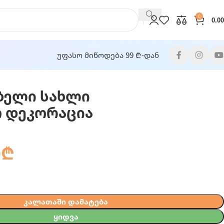
0
0.00
უფასო მიწოდება 99 ₾-დან
ბელი სახლი
 დეკორაცია
0
₾
ᲙᲐᲚᲐᲗᲐᲨᲘ ᲓᲐᲛᲐᲢᲔᲑᲐ
ᲧᲘᲓᲕᲐ