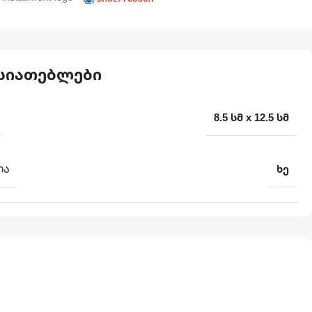
სიათებლები
8.5 სმ x 12.5 სმ
ᲚᲐ
ხე