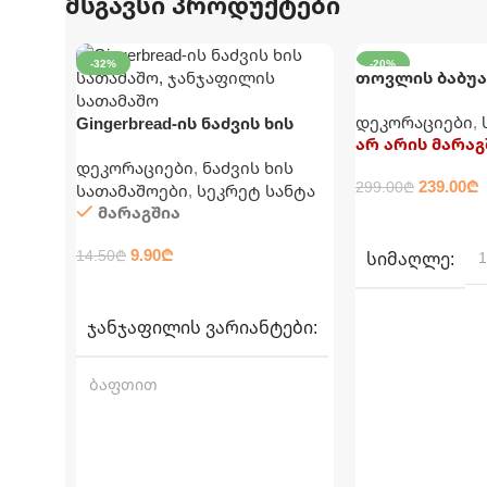
მსგავსი პროდუქტები
-32%
-20%
თოვლის ბაბუ
120 ᲡᲛ
დეკორაცია 120
დეკორაციები
,
Gingerbread-ის ნაძვის ხის
არ არის მარაგ
სათამაშო
დეკორაციები
,
ნაძვის ხის
239.00
₾
299.00
₾
სათამაშოები
,
სეკრეტ სანტა
მარაგშია
ᲕᲠᲪᲚᲐᲓ
9.90
₾
14.50
₾
ᲡᲘᲛᲐᲦᲚᲔ
1
ᲐᲠᲩᲔᲕᲘᲡ ᲞᲐᲠᲐᲛᲔᲢᲠᲔᲑᲘ
ᲯᲐᲜᲯᲐᲤᲘᲚᲘᲡ ᲕᲐᲠᲘᲐᲜᲢᲔᲑᲘ
ბაფთით
,
შარფით
,
ჯოხით