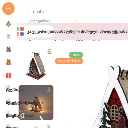
ᲙᲐᲢᲔᲒᲝᲠᲘᲐ
Კატეგორიები
Საახალწლო 🎄
Სრული Პროდუქცია
Ს
მთავარი
საახალწლო 🎄
დეკორაციები
ხის მანა
-32%
8.5 ᲡᲛ X 12.5 ᲡᲛ