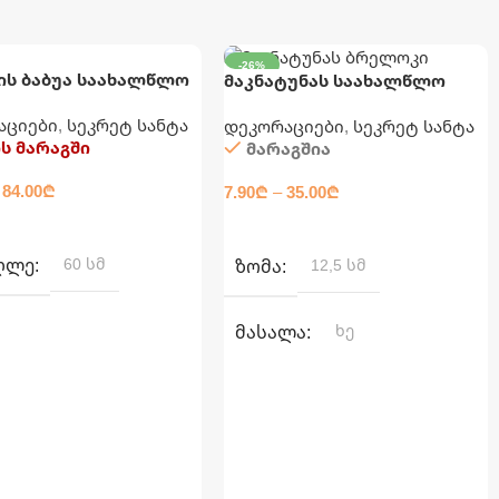
-26%
ს ბაბუა საახალწლო
მაკნატუნას საახალწლო
ᲛᲝᲗᲮᲝᲕᲜᲐᲓᲘ
ცია 60 სმ
დეკორაცია
12,5 ᲡᲛ
აციები
,
სეკრეტ სანტა
დეკორაციები
,
სეკრეტ სანტა
ს მარაგში
მარაგშია
84.00
₾
7.90
₾
–
35.00
₾
ᲐᲓ
ᲐᲠᲩᲔᲕᲘᲡ ᲞᲐᲠᲐᲛᲔᲢᲠᲔᲑᲘ
ᲦᲚᲔ
60 სმ
ᲖᲝᲛᲐ
12,5 სმ
ᲛᲐᲡᲐᲚᲐ
ხე