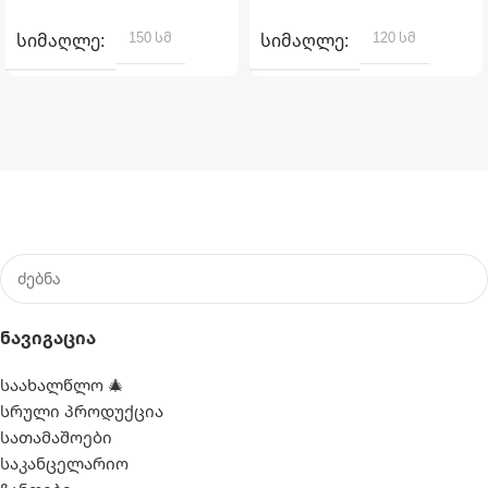
ᲕᲠᲪᲚᲐᲓ
ᲕᲠᲪᲚᲐᲓ
150 სმ
120 სმ
ᲡᲘᲛᲐᲦᲚᲔ
ᲡᲘᲛᲐᲦᲚᲔ
Ნავიგაცია
საახალწლო 🎄
სრული პროდუქცია
სათამაშოები
საკანცელარიო