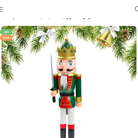
მთავარი
საახალწლო 🎄
დეკორაციები
-26%
25 ᲡᲛ