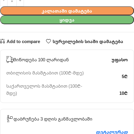
ᲙᲐᲚᲐᲗᲐᲨᲘ ᲓᲐᲛᲐᲢᲔᲑᲐ
ᲧᲘᲓᲕᲐ
Add to compare
სურვილების სიაში დამატება
მიწოდება 100 ლარიდან
უფასო
თბილისის მასშტაბით (100₾-მდე)
5₾
საქართველოს მასშტაბით (100₾-
მდე)
10₾
დაბრუნება 3 დღის განმავლობაში
დეტალურად