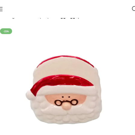
მთავარი
საახალწლო 🎄
ჭურჭელი
-21%