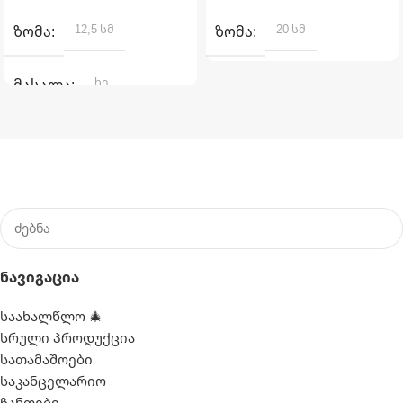
12,5 სმ
20 სმ
ᲖᲝᲛᲐ
ᲖᲝᲛᲐ
ხე
ᲛᲐᲡᲐᲚᲐ
Ნავიგაცია
საახალწლო 🎄
სრული პროდუქცია
სათამაშოები
საკანცელარიო
ჩანთები