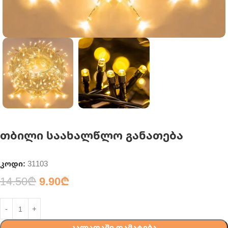
თბილი საახალწლო განათება
კოდი:
31103
14.50
₾
9.90
₾
ᲙᲐᲚᲐᲗᲐᲨᲘ ᲓᲐᲛᲐᲢᲔᲑᲐ