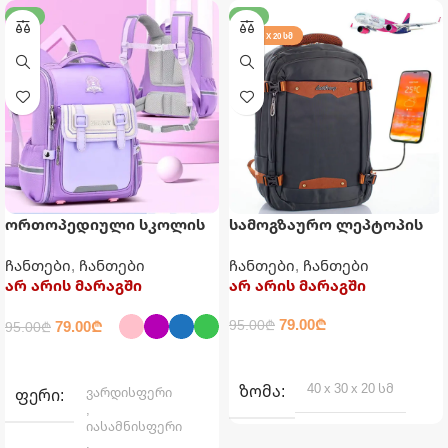
-17%
-17%
40 X 30 X 20 ᲡᲛ
ორთოპედიული სკოლის
სამოგზაურო ლეპტოპის
ჩანთა
ზურგჩანთა USB
ჩანთები
,
ჩანთები
ჩანთები
,
ჩანთები
დამტენით
არ არის მარაგში
არ არის მარაგში
79.00
₾
79.00
₾
95.00
₾
95.00
₾
ᲕᲠᲪᲚᲐᲓ
ᲐᲠᲩᲔᲕᲘᲡ ᲞᲐᲠᲐᲛᲔᲢᲠᲔᲑᲘ
40 x 30 x 20 სმ
ᲖᲝᲛᲐ
ვარდისფერი
ᲤᲔᲠᲘ
,
იასამნისფერი
,