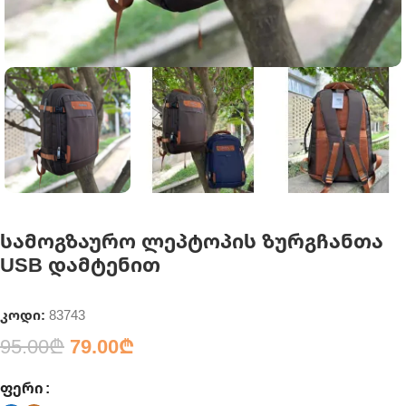
სამოგზაურო ლეპტოპის ზურგჩანთა
USB დამტენით
კოდი:
83743
95.00
₾
79.00
₾
ᲤᲔᲠᲘ