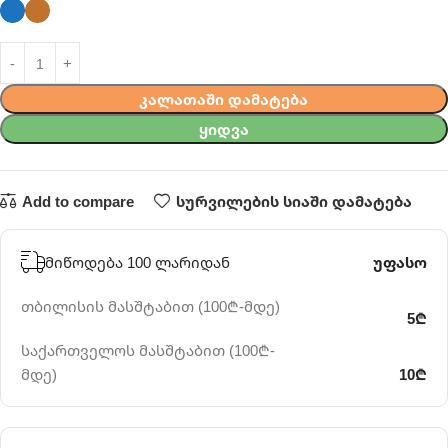
ᲙᲐᲚᲐᲗᲐᲨᲘ ᲓᲐᲛᲐᲢᲔᲑᲐ
ᲧᲘᲓᲕᲐ
Add to compare
სურვილების სიაში დამატება
მიწოდება 100 ლარიდან
უფასო
თბილისის მასშტაბით (100₾-მდე)
5₾
საქართველოს მასშტაბით (100₾-
მდე)
10₾