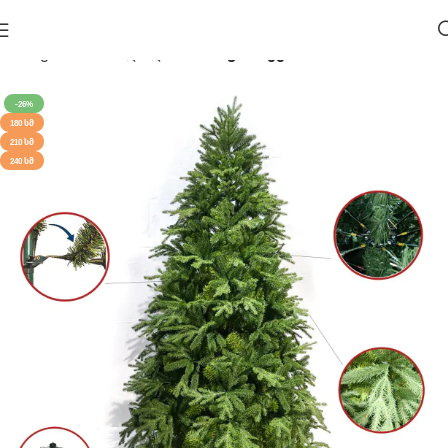
მთავარი
საახალწლო 🎄
ნაძვის ხეები
-26%
180 ᲡᲛ
210 ᲡᲛ
240 ᲡᲛ