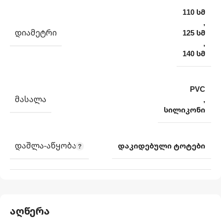
110 სმ
,
ᲓᲘᲐᲛᲔᲢᲠᲘ
125 სმ
,
140 სმ
PVC
ᲛᲐᲡᲐᲚᲐ
,
სილიკონი
ᲓᲐᲨᲚᲐ-ᲐᲬᲧᲝᲑᲐ
დაკიდებული ტოტები
აღწერა