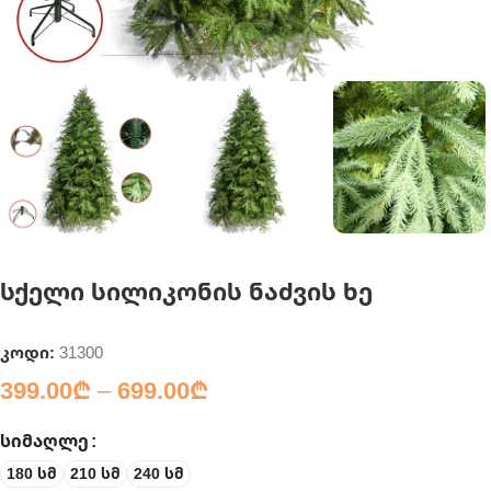
სქელი სილიკონის ნაძვის ხე
კოდი:
31300
399.00
₾
–
699.00
₾
ᲡᲘᲛᲐᲦᲚᲔ
180 სმ
210 სმ
240 სმ