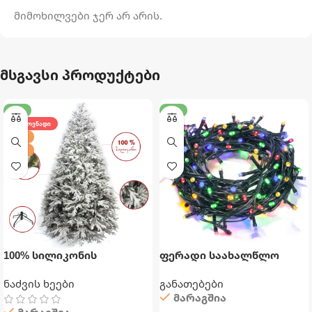
მიმოხილვები ჯერ არ არის.
მსგავსი პროდუქტები
-20%
-32%
ᲛᲝᲗᲮᲝᲕᲜᲐᲓᲘ
210 ᲡᲛ
240 ᲡᲛ
100% სილიკონის
ფერადი საახალწლო
დათოვლილი ნაძვის ხე
განათება
ნაძვის ხეები
განათებები
მარაგშია
მარაგშია