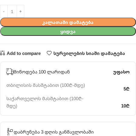
ᲙᲐᲚᲐᲗᲐᲨᲘ ᲓᲐᲛᲐᲢᲔᲑᲐ
ᲧᲘᲓᲕᲐ
Add to compare
სურვილების სიაში დამატება
მიწოდება 100 ლარიდან
უფასო
თბილისის მასშტაბით (100₾-მდე)
5₾
საქართველოს მასშტაბით (100₾-
მდე)
10₾
დაბრუნება 3 დღის განმავლობაში