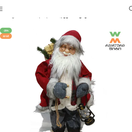
მთავარი
საახალწლო 🎄
დეკორაციები
-25%
60 ᲡᲛ